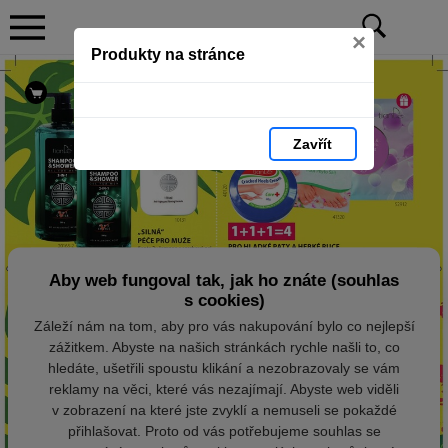
×
Produkty na stránce
Zavřít
Aby web fungoval tak, jak ho znáte (souhlas
s cookies)
Záleží nám na tom, aby pro vás nakupování bylo co nejlepší
zážitkem. Abyste na našich stránkách rychle našli to, co
hledáte, ušetřili spoustu klikání a nezobrazovaly se vám
reklamy na věci, které vás nezajímají. Abyste web viděli
v zobrazení na které jste zvyklí a nemuseli se pokaždé
přihlašovat. Proto od vás potřebujeme souhlas se