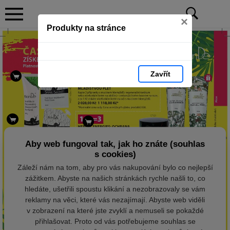
×
Produkty na stránce
Zavřít
Aby web fungoval tak, jak ho znáte (souhlas
s cookies)
Záleží nám na tom, aby pro vás nakupování bylo co nejlepší
zážitkem. Abyste na našich stránkách rychle našli to, co
hledáte, ušetřili spoustu klikání a nezobrazovaly se vám
reklamy na věci, které vás nezajímají. Abyste web viděli
v zobrazení na které jste zvyklí a nemuseli se pokaždé
přihlašovat. Proto od vás potřebujeme souhlas se