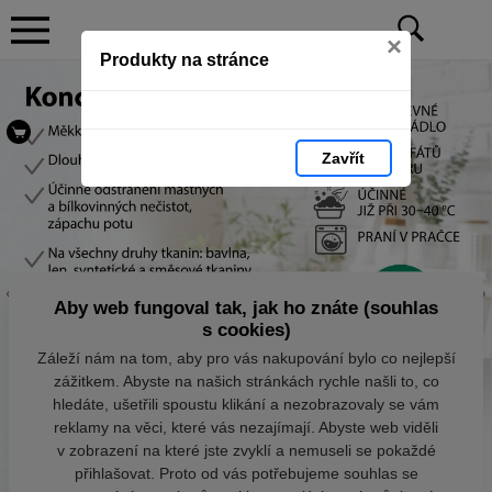
×
Produkty na stránce
Zavřít
Aby web fungoval tak, jak ho znáte (souhlas
s cookies)
Záleží nám na tom, aby pro vás nakupování bylo co nejlepší
zážitkem. Abyste na našich stránkách rychle našli to, co
hledáte, ušetřili spoustu klikání a nezobrazovaly se vám
reklamy na věci, které vás nezajímají. Abyste web viděli
v zobrazení na které jste zvyklí a nemuseli se pokaždé
přihlašovat. Proto od vás potřebujeme souhlas se