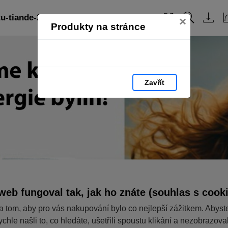
u-tiande-2024/: strana 13
Obsah
×
Produkty na stránce
Zavřít
web fungoval tak, jak ho znáte (souhlas s cook
a tom, aby pro vás nakupování bylo co nejlepší zážitkem. Abyst
ychle našli to, co hledáte, ušetřili spoustu klikání a nezobrazov