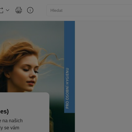
ies)
e na našich
aly se vám