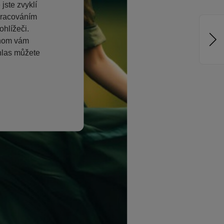
jste zvyklí
pracováním
hlížeči.
chom vám
hlas můžete