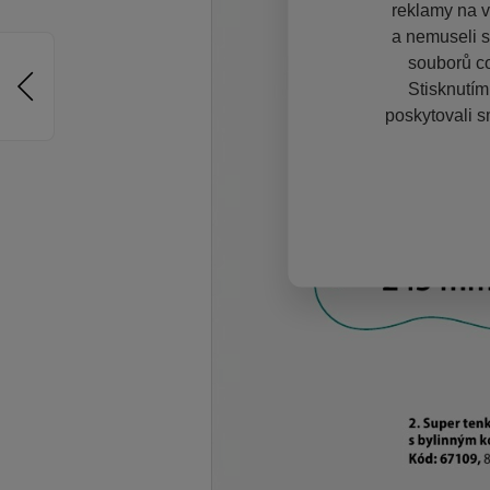
reklamy na vě
a nemuseli s
souborů co
Stisknutím
poskytovali s