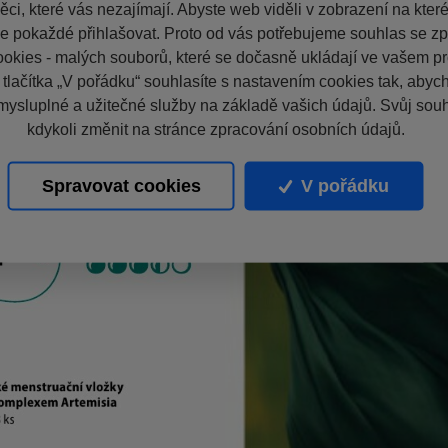
ci, které vás nezajímají. Abyste web viděli v zobrazení na které 
e pokaždé přihlašovat. Proto od vás potřebujeme souhlas se z
okies - malých souborů, které se dočasně ukládají ve vašem pro
 tlačítka „V pořádku“ souhlasíte s nastavením cookies tak, aby
mysluplné a užitečné služby na základě vašich údajů. Svůj sou
kdykoli změnit na stránce zpracování osobních údajů.
Spravovat cookies
V pořádku