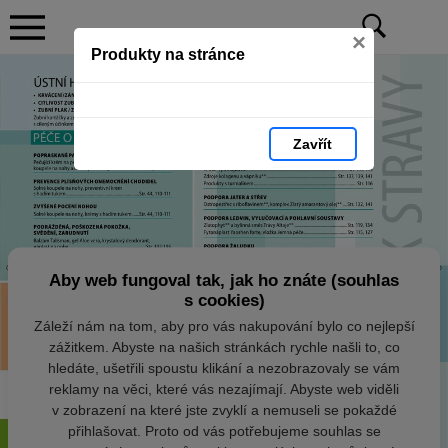
×
Produkty na stránce
Zavřít
Aby web fungoval tak, jak ho znáte (souhlas
s cookies)
Záleží nám na tom, aby pro vás nakupování bylo co nejlepší
zážitkem. Abyste na našich stránkách rychle našli to, co
hledáte, ušetřili spoustu klikání a nezobrazovaly se vám
reklamy na věci, které vás nezajímají. Abyste web viděli
v zobrazení na které jste zvyklí a nemuseli se pokaždé
přihlašovat. Proto od vás potřebujeme souhlas se