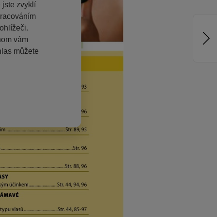
jste zvyklí
pracováním
hlížeči.
chom vám
hlas můžete