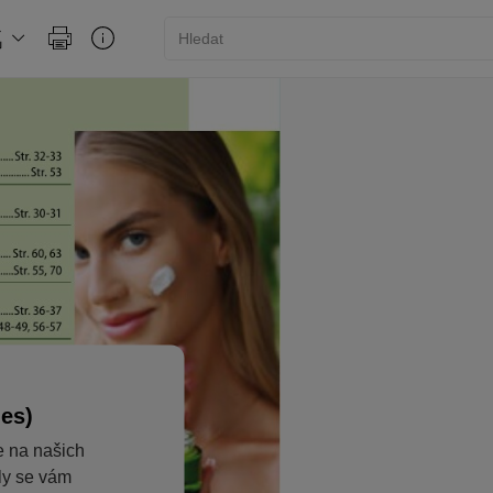
ies)
e na našich
aly se vám