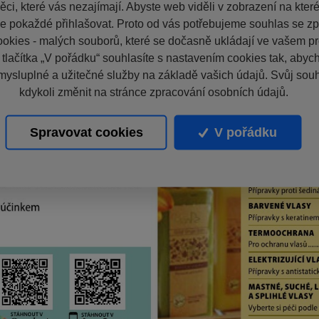
ci, které vás nezajímají. Abyste web viděli v zobrazení na které 
e pokaždé přihlašovat. Proto od vás potřebujeme souhlas se z
okies - malých souborů, které se dočasně ukládají ve vašem pro
 tlačítka „V pořádku“ souhlasíte s nastavením cookies tak, aby
mysluplné a užitečné služby na základě vašich údajů. Svůj sou
kdykoli změnit na stránce zpracování osobních údajů.
Spravovat cookies
V pořádku