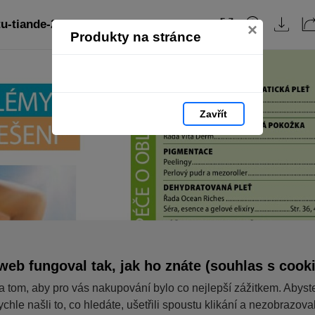
u-tiande-2024/: strana 2
Obsah
×
Produkty na stránce
Zavřít
web fungoval tak, jak ho znáte (souhlas s cook
a tom, aby pro vás nakupování bylo co nejlepší zážitkem. Abyst
ychle našli to, co hledáte, ušetřili spoustu klikání a nezobrazov