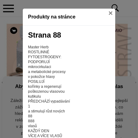
×
Produkty na stránce
Strana 88
Master Herb
ROSTLINNÉ
FYTOESTROGENY:
PODPORUJÍ
mikrocirkulaci
a metabolické procesy
v pokožce hlavy
POSILUJÍ
Aby web fungoval tak, jak ho znáte (souhlas
kořínky a regenerují
poškozenou vlasovou
s cookies)
kutikulu
Záleží nám na tom, aby pro vás nakupování bylo co nejlepší
PŘEDCHÁZÍ vypadávání
1
zážitkem. Abyste na našich stránkách rychle našli to, co
a stimulují růst nových
hledáte, ušetřili spoustu klikání a nezobrazovaly se vám
88
reklamy na věci, které vás nezajímají. Abyste web viděli
888
v zobrazení na které jste zvyklí a nemuseli se pokaždé
vlasů
KAŽDÝ DEN
přihlašovat. Proto od vás potřebujeme souhlas se
VÍCE A VÍCE VLASŮ