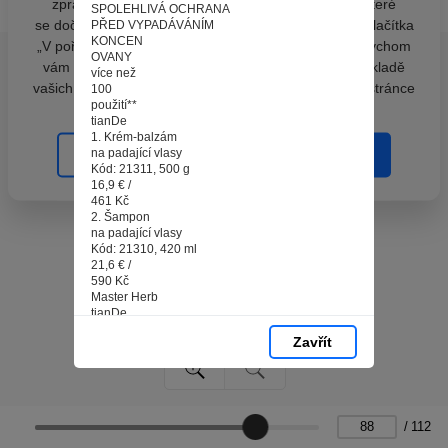
zpracováním souborů cookies - malých souborů, které
SPOLEHLIVÁ OCHRANA
se dočasně ukládají ve vašem prohlížeči. Stisknutím tlačítka
PŘED VYPADÁVÁNÍM
KONCEN
„V pořádku“ souhlasíte s nastavením cookies tak, abychom
OVANY
vám poskytovali smysluplné a užitečné služby na základě
více než
vašich údajů. Svůj souhlas můžete kdykoli změnit na stránce
100
použití**
zpracování osobních údajů.
tianDe
1. Krém-balzám
na padající vlasy
Spravovat cookies
V pořádku
Kód: 21311, 500 g
16,9 € /
461 Kč
2. Šampon
na padající vlasy
Kód: 21310, 420 ml
21,6 € /
590 Kč
Master Herb
tianDe
Master Herb
Zavřít
Hair Loss Reversal Cream Bam
500
hair loss reversal
SHAMPOO
420 ml
2
/
112