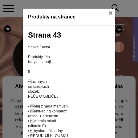
×
Produkty na stránce
Strana 43
Snake Factor
Produkty této
řady obsahují
5
účinných
Aby web fungoval tak, jak ho znáte (souhlas
omlazujících
složek:
s cookies)
PÉČE O OBLIČEJ
Záleží nám na tom, aby pro vás nakupování bylo co nejlepší
• olej z hada mamushi
zážitkem. Abyste na našich stránkách rychle našli to, co
• anti-aging komplex*:
hledáte, ušetřili spoustu klikání a nezobrazovaly se vám
retinol + adenosin
reklamy na věci, které vás nezajímají. Abyste web viděli
• vitamín mládí
v zobrazení na které jste zvyklí a nemuseli se pokaždé
(vitamín E)
• hyaluronát sodný
přihlašovat. Proto od vás potřebujeme souhlas se
• REDUKUJÍ HLOUBKU