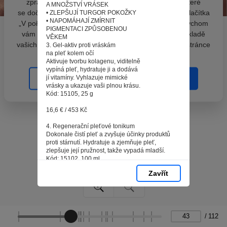
zpracováním souborů cookies - malých souborů, které
A MNOŽSTVÍ VRÁSEK
se dočasně ukládají ve vašem prohlížeči. Stisknutím tlačítka
• ZLEPŠUJÍ TURGOR POKOŽKY
• NAPOMÁHAJÍ ZMÍRNIT
„V pořádku“ souhlasíte s nastavením cookies tak, abychom
PIGMENTACI ZPŮSOBENOU
vám poskytovali smysluplné a užitečné služby na základě
VĚKEM
vašich údajů. Svůj souhlas můžete kdykoli změnit na stránce
3. Gel-aktiv proti vráskám
na pleť kolem očí
zpracování osobních údajů.
Aktivuje tvorbu kolagenu, viditelně
vypíná pleť, hydratuje ji a dodává
jí vitamíny. Vyhlazuje mimické
Spravovat cookies
V pořádku
vrásky a ukazuje vaši plnou krásu.
Kód: 15105, 25 g
16,6 € / 453 Kč
4. Regenerační pleťové tonikum
Dokonale čistí pleť a zvyšuje účinky produktů
proti stárnutí. Hydratuje a zjemňuje pleť,
zlepšuje její pružnost, takže vypadá mladší.
Kód: 15102, 100 ml
Zavřít
12,2 € / 333 Kč
43
/
112