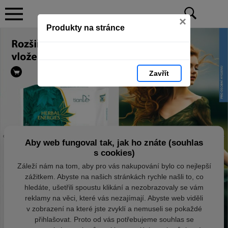
×
Produkty na stránce
Zavřít
Aby web fungoval tak, jak ho znáte (souhlas
s cookies)
Záleží nám na tom, aby pro vás nakupování bylo co nejlepší
zážitkem. Abyste na našich stránkách rychle našli to, co
hledáte, ušetřili spoustu klikání a nezobrazovaly se vám
reklamy na věci, které vás nezajímají. Abyste web viděli
v zobrazení na které jste zvyklí a nemuseli se pokaždé
přihlašovat. Proto od vás potřebujeme souhlas se