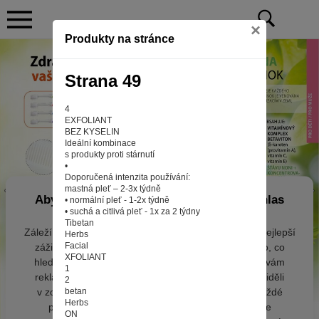
×
Produkty na stránce
Strana 49
4
EXFOLIANT
BEZ KYSELIN
Ideální kombinace
s produkty proti stárnutí
•
Doporučená intenzita používání:
mastná pleť – 2-3x týdně
Aby web fungoval tak, jak ho znáte (souhlas
• normální pleť - 1-2x týdně
• suchá a citlivá pleť - 1x za 2 týdny
s cookies)
Tibetan
Záleží nám na tom, aby pro vás nakupování bylo co nejlepší
Herbs
Facial
zážitkem. Abyste na našich stránkách rychle našli to, co
XFOLIANT
hledáte, ušetřili spoustu klikání a nezobrazovaly se vám
1
reklamy na věci, které vás nezajímají. Abyste web viděli
2
v zobrazení na které jste zvyklí a nemuseli se pokaždé
betan
Herbs
přihlašovat. Proto od vás potřebujeme souhlas se
ON