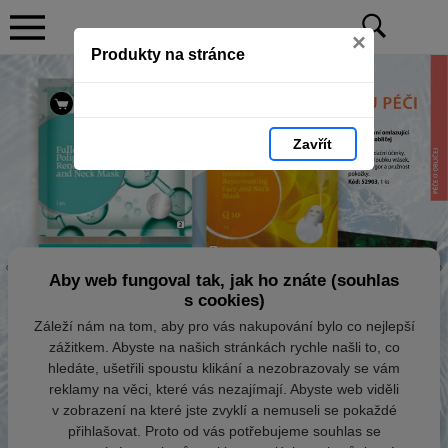
×
Produkty na stránce
Zavřít
Aby web fungoval tak, jak ho znáte (souhlas
s cookies)
Záleží nám na tom, aby pro vás nakupování bylo co nejlepší
zážitkem. Abyste na našich stránkách rychle našli to, co
hledáte, ušetřili spoustu klikání a nezobrazovaly se vám
reklamy na věci, které vás nezajímají. Abyste web viděli
v zobrazení na které jste zvyklí a nemuseli se pokaždé
přihlašovat. Proto od vás potřebujeme souhlas se