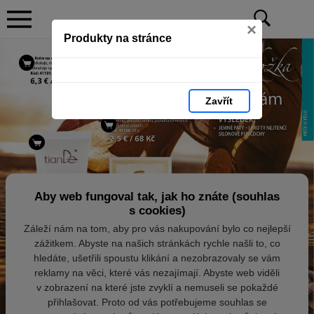
×
Produkty na stránce
Zavřít
Aby web fungoval tak, jak ho znáte (souhlas
s cookies)
Záleží nám na tom, aby pro vás nakupování bylo co nejlepší
zážitkem. Abyste na našich stránkách rychle našli to, co
hledáte, ušetřili spoustu klikání a nezobrazovaly se vám
reklamy na věci, které vás nezajímají. Abyste web viděli
v zobrazení na které jste zvyklí a nemuseli se pokaždé
přihlašovat. Proto od vás potřebujeme souhlas se