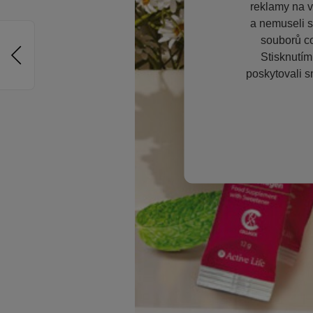
reklamy na vě
a nemuseli s
souborů co
Stisknutím
poskytovali s