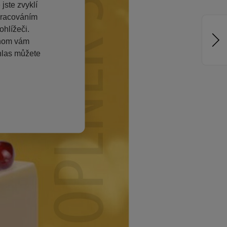
jste zvyklí
pracováním
hlížeči.
chom vám
hlas můžete