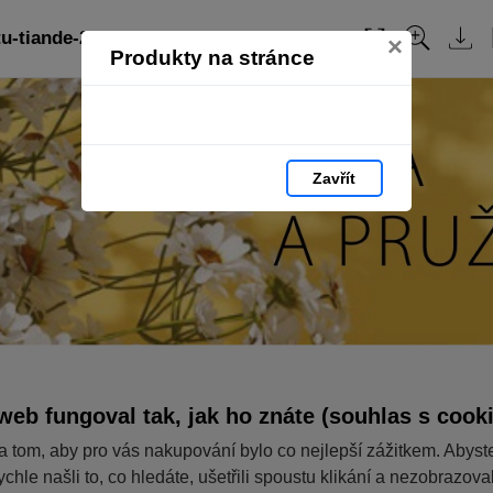
u-tiande-2024/: strana 139
Obsah
×
Produkty na stránce
Zavřít
web fungoval tak, jak ho znáte (souhlas s cook
a tom, aby pro vás nakupování bylo co nejlepší zážitkem. Abyst
ychle našli to, co hledáte, ušetřili spoustu klikání a nezobrazov