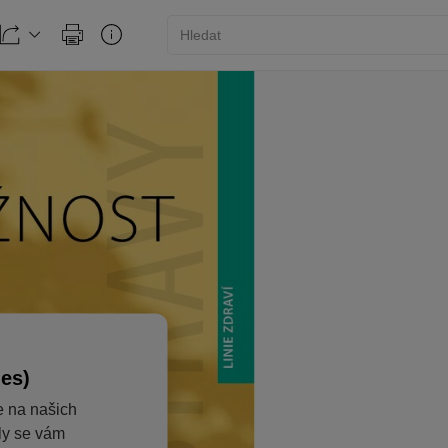
ies)
e na našich
aly se vám