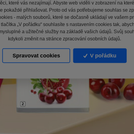
ci, které vás nezajímají. Abyste web viděli v zobrazení na které 
e pokaždé přihlašovat. Proto od vás potřebujeme souhlas se z
okies - malých souborů, které se dočasně ukládají ve vašem pro
 tlačítka „V pořádku“ souhlasíte s nastavením cookies tak, aby
mysluplné a užitečné služby na základě vašich údajů. Svůj sou
kdykoli změnit na stránce zpracování osobních údajů.
Spravovat cookies
V pořádku